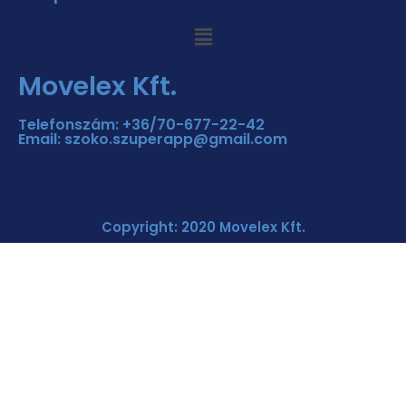
Movelex Kft.
Telefonszám: +36/70-677-22-42
Email: szoko.szuperapp@gmail.com
Copyright: 2020 Movelex Kft.