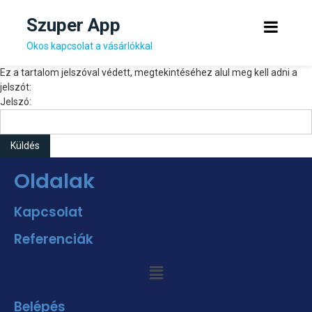
Szuper App
Okos kapcsolat a vásárlókkal
Ez a tartalom jelszóval védett, megtekintéséhez alul meg kell adni a
jelszót:
Jelszó:
Oldalak
Kapcsolat
Referenciák
Belépés